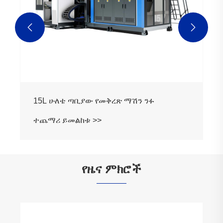


15L ሁለቴ ጣቢያው የመቅረጽ ማሽን ንፉ
ተጨማሪ ይመልከቱ >>
የዜና ምክሮች