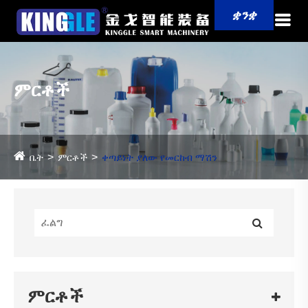
ቋንቋ
ምርቶች
ቤት
ምርቶች
ቀጣይነት ያለው የመርከብ ማሽን
ምርቶች