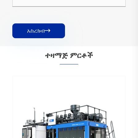
አስረክብ

ተዛማጅ ምርቶች