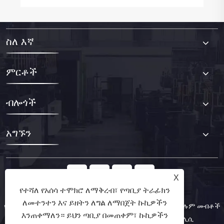
ስለ እኛ
ምርቶች
ብሎጎች
አግኙን
X
የተሻለ የአሰሳ ተሞክሮ ለማቅረብ፣ የጣቢያ ትራፊክን
ለመተንተን እና ይዘትን ለግል ለማበጀት ኩኪዎችን
የቅጂ መብት © 2025 Ningbo Kinggle Machinery Co., Ltd. ሁሉም መብቶች
እንጠቀማለን። ይህን ጣቢያ በመጠቀም፣ ኩኪዎችን
የተጠበቁ ናቸው.
Links
Sitemap
RSS
XML
የግላዊነት ፖሊሲ