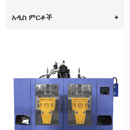
አዲስ ምርቶች