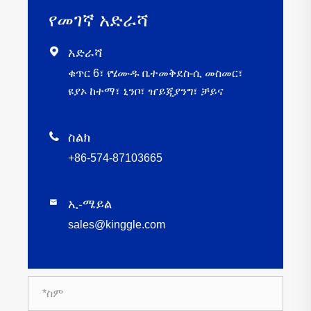
የመገኛ አድራሻ

አድራሻ
ቁጥር 6፣ የሄሙዱ ቤተመቅደስ-ሲ መስመር፣
ዩያኦ ከተማ፣ ኒንቦ፣ ዠይጂያንግ፣ ቻይና

ስልክ
+86-574-87103665
ኢ-ሜይል

sales@kinggle.com