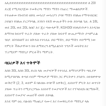
አሊድድድድድድድድድድድድድድድድድድድድድድድድድድድድድድድድድ ለ 20l
ደረጃ የሚያዘጋጀው የመቅረጫ ማሽን ማሽን የአፈር ማመልከቻዎች.
የተጠቆመ የክብንድ ዘይቤ መሳሪያ መሳሪያን ያሳዩ ማሽን የበለጠ የማጭበርበር
ኃይልን የበለጠ ያረጋግጣል, እንከን የለሽ ውጤቶችን ሁሉ ይሰጣል ጊዜ. ለ 18L
ወደ 20L ወደ 20L ከበሮ እና ጄሪ ጣውላዎች, KGH30l የበላይነትዎን እንዲገዙ
ለማገዝ ከፍተኛ ጥራት ያለው ጥራት ያለው ከፍተኛ ውጤታማነት ያጣምራል
ገበያ. ለትክክለኛ እና ለቅዱስ የተነደፈ ይህ ማሽን, ይህ ማሽን ተስማሚ ነው
የምርት ችሎታቸውን ከፍ ለማድረግ ለሚፈልጉት ንግዶች መፍትሄ እና
ፕሪሚየም ማሸጊያ ምርቶችን ማምረት.
ባህሪዎች እና ጥቅሞች
እስከ 30L እስከ 30L ድረስ ላሉ መያዣዎች የተነደፈ ለማገዶቻችን ጣቢያዎ
ከሚያገለግሉ ቀጣይ የደም ማጫዎቻ ማሽን ጋር ምርትዎን ያሳድጉ. በተለዋዋጭ
ውቅሮች (2, 3, ወይም 4 ባለብዙ-ተባዮች አዋቅር), አነስተኛ ምርት እና ወጥነት
ያለው ጥራትን የሚያረጋግጡ አነስተኛ የመያዣዎች እና የፕላስቲክ በርሜሎች,
አነስተኛ የመያዣ መጠኖች ብዛት ይይዛል.
እንደ ሻም oo, የልብስ ማጠቢያ ሳሙና እና የመዋቢያነት ማሸጊያ ላሉ