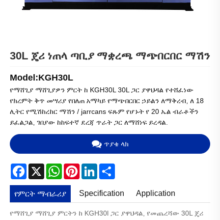
30L ጄሪ ነጠላ ጣቢያ ማቋረጫ ማጭበርበር ማሽን
Model:KGH30L
የማሸጊያ ማሸጊያዎን ምርት ከ KGH30L 30L ጋር ያዋህዳል የተሸፈነው
የክረምት ቅጥ መሣሪያ የበለጠ አማካይ የማጭበርበር ኃይልን ለማቅረብ, ለ 18
ሊትር የሚሽከረከር ማሽን / jarrcans ፍጹም የሆኑት የ 20 ኤል ብራቶችን
ይፈልጋል, ገበያው ከከፍተኛ ደረጃ ጥራት ጋር ለማሸነፍ ይረዳል.
ጥያቄ ላክ
Facebook
X
WhatsApp
Pinterest
LinkedIn
Share
Specification
Application
የምርት ማብራሪያ
የማሸጊያ ማሸጊያ ምርትን ከ KGH30l ጋር ያዋህዳል, የመጨረሻው 30L ጄሪ