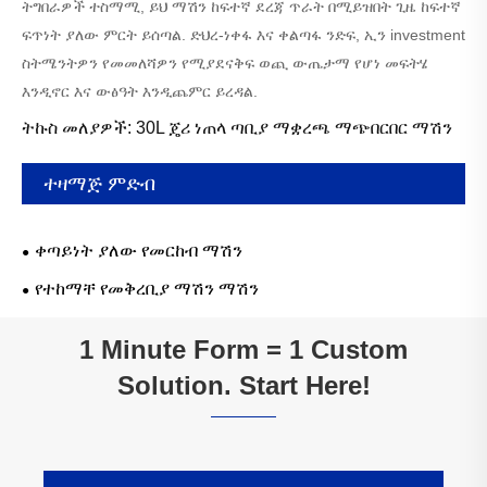
ትግበራዎች ተስማሚ, ይህ ማሽን ከፍተኛ ደረጃ ጥራት በሚይዝበት ጊዜ ከፍተኛ
ፍጥነት ያለው ምርት ይሰጣል. ድህረ-ነቀፋ እና ቀልጣፋ ንድፍ, ኢን investment
ስትሜንትዎን የመመለሻዎን የሚያደናቅፍ ወጪ ውጤታማ የሆነ መፍትሄ
እንዲኖር እና ውፅዓት እንዲጨምር ይረዳል.
ትኩስ መለያዎች: 30L ጄሪ ነጠላ ጣቢያ ማቋረጫ ማጭበርበር ማሽን
ተዛማጅ ምድብ
ቀጣይነት ያለው የመርከብ ማሽን
የተከማቸ የመቅረቢያ ማሽን ማሽን
1 Minute Form = 1 Custom
Solution. Start Here!