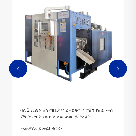


ባለ 2 ኤል ነጠላ ጣቢያ የሚቀርጸው ማሽን የጠርሙስ
ምርትዎን እንዴት ሊለውጠው ይችላል?
ተጨማሪ ይመልከቱ >>