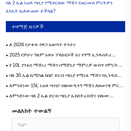
ባለ 2 ኤል ነጠላ ጣቢያ የሚቀርጸው ማሽን የጠርሙስ ምርትዎን
እንዴት ሊለውጠው ይችላል?
ተዛማጅ ዜናዎች
ለ 2026 የታቀዱ የዋጋ አወጣጥ ትንተና
2025 የቻይና ዓለም አቀፍ ፕላስቲኮች እና የጎማ ኢንዱስትሪ
ኤግዚቢሽን (ቺንፓላዎች)
የ 10L የንፋስ ማሽነሪ ማሽን በማሸጊያ ማምረቻ ውስጥ የምርት
ውጤታማነትን እንዴት ያሻሽላል?
ባለ 30 ኤል ኬሚካል ከበሮ ድርብ ጣቢያ የሚነፋ ማሽን የኢንዱስትሪ
ኮንቴይነሮችን ምርት እንዴት ያሻሽላል?
ለምንድነው 15L ነጠላ ጣብያ ብሎውዲንግ ማሽን ለዘመናዊ ምርት
አስፈላጊ የሆነው?
ለምንድነው ባለ 2 ኤል ድርብ ጣቢያ ኤክስትራክሽን ብሎው
የሚቀርጸው ማሽን ለተቀላጠፈ የፕላስቲክ ጠርሙስ ማምረት አስፈላጊ
መልእክት ተውልኝ
የሆነው?