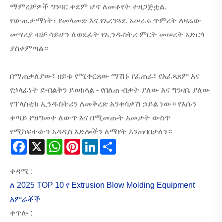
ማምረቻዎች ግንባር ቀደም ሆኖ ለመቆየት ተዘጋጅቷል.
የውጤታማነት፣ የመላመድ እና የአረንጓዴ አሠራሩ ጥምረት ለዛሬው
መሣሪያ ብቻ ሳይሆን ለወደፊት የኢንዱስትሪ ምርት መሠረት አድርጎ
ያስቀምጣል።
በማጠቃለያው፣ ዘይቱ የሚቀርጸው ማሽኑ የፈጠራ፣ የአፈጻጸም እና
የኃላፊነት ድብልቅን ይወክላል - የበለጠ ብቃት ያለው እና ግንዛቤ ያለው
የፕላስቲክ ኢንዱስትሪን ለመቅረጽ አንቀሳቃሽ ኃይል ነው። የእሱን
ቀጣይ የዝግመተ ለውጥ እና በሚመጡት አመታት ውስጥ
የሚከፍተውን አዳዲስ እድሎችን ለማየት እንጠባበቃለን።
Facebook
X
WhatsApp
Pinterest
LinkedIn
Share
ቀዳሚ :
ለ 2025 TOP 10 የ Extrusion Blow Molding Equipment
አምራቾች
ቀጥሎ :