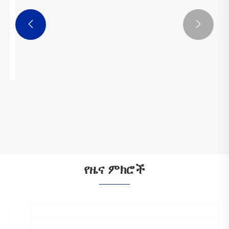


የዜና ምክሮች