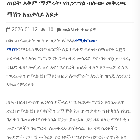
የዘይት አቅም ማምረት፡ የኪንግግል ብሎው መቅረጫ
ማሽን አጠቃላይ እይታ
2026-01-12
10
መልእክት ተውልኝ
በቅርብ ዓመታት ውስጥ, ዘይት ይችላል
የሚቀርጸው
ማሽን
በማኑፋክቸሪንግ ዘርፎች ላይ ከፍተኛ ፍላጎት በማሳየት እጅግ
ቀልጣፋ እና አስተማማኝ የኢንዱስትሪ መሳሪያ ሆኖ ብቅ ብሏል። ዛሬ,
የዚህን ቴክኖሎጂ ፈጠራ እና ማራኪነት ጠለቅ ብለን እንመረምራለን,
የወደፊቱን የፕላስቲክ ማቀነባበሪያ ለመምራት እንዴት ዝግጁ እንደሆነ
እንመረምራለን.
ዘይቱ በልብ ውስጥ ሊነፍስ ይችላል የሚቀርጸው ማሽኑ እስኪቀልጥ
ድረስ የፕላስቲክ ቁሳቁሶችን በማሞቅ እና በጥንቃቄ የተስተካከለ የአየር
ግፊትን በመጠቀም በትክክል ሻጋታ ይሠራል. ይህ ዘዴ ዘላቂ የፕላስቲክ
መያዣዎችን በቋሚነት ለመቅረጽ ያስችላል. ዘመናዊ ስሪቶችን
ከቀደምት የንፋሽ መቅረጽ ስርዓቶች የሚለየው በምርት ፍጥነት እና