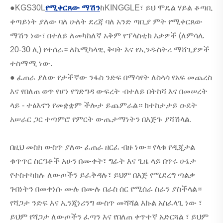
●KGS30L
የሚቀርጸው ማሽን
ከKINGGLE፣ ይህ ሞዴል ሃይል ቆጣቢ
ቀጣይነት ያለው ባለ ሁለት ደረጃ ባለ አንድ ጣቢያ ምት የሚቀርጸው
ማሽን ነው፣ በተለይ ለመካከለኛ አቅም የፕላስቲክ እቃዎች (ለምሳሌ
20-30 ሊ) የተሰራ። ለኬሚካላዊ, ቅባት እና የኢንዱስትሪ ማሸጊያዎች
ተስማሚ ነው.
● ፈጠራ ያለው የታችኛው ንፋስ ንድፍ በማሳየት ለስላሳ የአፍ መጨረስ
እና የበለጠ ወጥ የሆነ የግድግዳ ውፍረት -በተለይ በትከሻ እና በመሠረት
ላይ - ተፅእኖን የመቋቋም ችሎታ ይጨምራል። ከተከታታይ ዑደት
አሠራር ጋር ተጣምሮ የምርት ውጤታማነትን በእጅጉ ያሻሽላል.
በዚህ መስክ ውስጥ ያለው ፈጠራ ዘርፈ ብዙ ነው። የላቁ የዲጂታል
ቁጥጥር ስርዓቶች አሁን በሙቀት፣ ግፊት እና ጊዜ ላይ በጥሩ ሁኔታ
የተስተካከሉ ለውጦችን ይፈቅዳሉ፣ ይህም በእጅ የሚደረግ ጣልቃ
ገብነትን በመቀነሱ ሙሉ በሙሉ በራስ ሰር የሚሰራ ስራን ያስችላል።
የሻጋታ ንድፍ እና ኢንጂነሪንግ ውስጥ መሻሻል እኩል አስፈላጊ ነው ፣
ይህም የሻጋታ ለውጦችን ፈጣን እና የበለጠ ቀጥተኛ አድርጓል ፣ ይህም