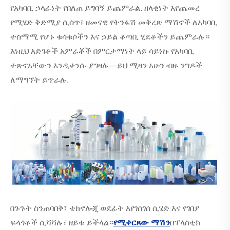
የአካባቢ ኃላፊነት የበለጠ ይግባኝ ይጨምራል. ዘላቂነት እየጨመረ
የሚሄድ ቅድሚያ ሲሰጥ፣ ዘመናዊ የትንፋሽ መቅረጽ ማሽኖች ለአካባቢ
ተስማሚ የሆኑ ቁሳቁሶችን እና ኃይል ቆጣቢ ሂደቶችን ይጨምራሉ።
እነዚህ እድገቶች አምራቾች በምርታማነት ላይ ሳይነኩ የአካባቢ
ተጽኖአቸውን እንዲቀንሱ ያግዛሉ—ይህ ሚዛን አሁን ብዙ ንግዶች
ለማግኘት ይጥራሉ.
በጉጉት ስንጠባበቅ፣ ቴክኖሎጂ ወደፊት እየገሰገሰ ሲሄድ እና የገበያ
ፍላጎቶች ሲሻሻሉ፣ ዘይቱ ይችላል።
የሚቀርጸው ማሽን
በፕላስቲክ