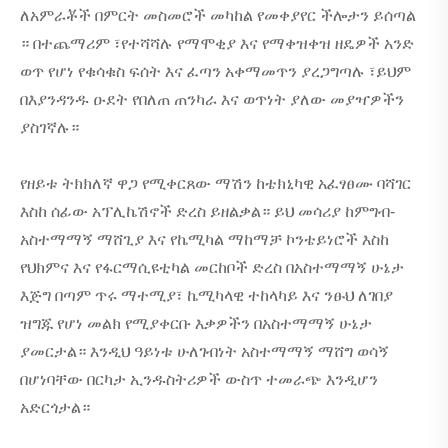
ለአምራቾች በምርት መስመሮች መካከል የመቀያየር ችሎታን ይሰጣል
። በተጨማሪም ፣የተሻሻሉ የማሞቂያ እና የማቀዝቀዝ ዘዴዎች አንድ
ወጥ የሆነ የቁሳቁስ ፍሰት እና ፈጣን አቀማመጥን ያረጋግጣሉ ፣ይህም
በእያንዳንዱ ዑደት የበለጠ ጠንካራ እና ወጥነት ያለው መያዣዎችን
ያስገኛሉ።
የዘይቱ ትክክለኛ ዋጋ የሚቀርጸው ማሽን ከቴክኒካዊ አፈፃፀሙ ባሻገር
እስከ ሰፊው አፕሊኬሽኖች ድረስ ይዘልቃል። ይህ መሳሪያ ከምግብ-
አስተማማኝ ማሸጊያ እና የኬሚካል ማከማቻ ኮንቴይነሮች እስከ
የህክምና እና የፋርማሲዩቲካል መርከቦች ድረስ በአስተማማኝ ሁኔታ
እጅግ በጣም ጥሩ ማተሚያ፣ ኬሚካላዊ ተከላካይ እና ንፁህ ለገበያ
ዝግጁ የሆነ መልክ የሚያቀርቡ እቃዎችን በአስተማማኝ ሁኔታ
ያመርታል። እንዲህ ዓይነቱ ሁለገብነት አስተማማኝ ማሸግ ወሳኝ
በሆነባቸው በርካታ ኢንዱስትሪዎች ውስጥ ተመራጭ እንዲሆን
አድርጎታል።