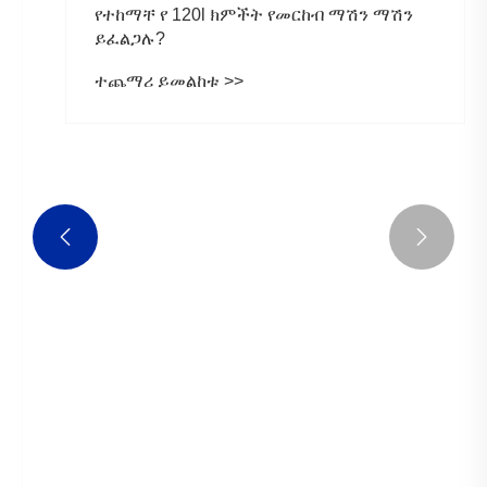


የተከማቸ የ 120l ክምችት የመርከብ ማሽን ማሽን
ይፈልጋሉ?
ተጨማሪ ይመልከቱ >>