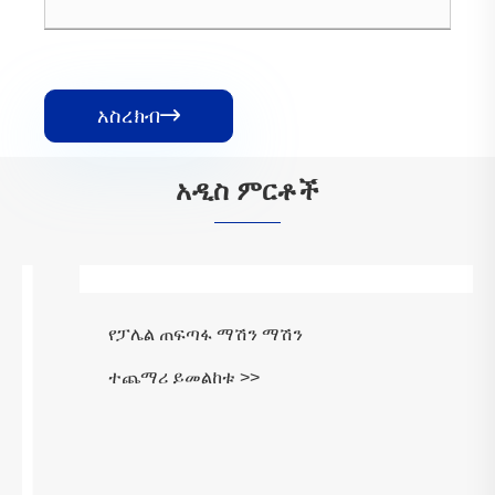
አስረክብ

አዲስ ምርቶች
የፓሌል ጠፍጣፋ ማሽን ማሽን
ተጨማሪ ይመልከቱ >>