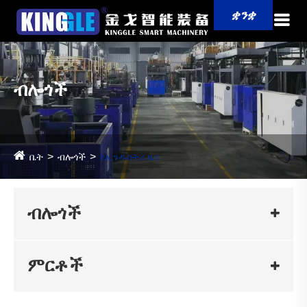
ቋንቋ
ብሎጎች
ቤት
ብሎጎች
የኢንዱስትሪ ዜና
ብሎጎች
ምርቶች