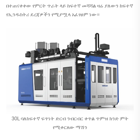
በተጠናቀቀው የምርት ጥራት ላይ ከፍተኛ መሻሻል ዛሬ ያለውን ከፍተኛ
የኢንዱስትሪ ደረጃዎችን የሚያሟላ አፈፃፀም ነው።
30L ባለከፍተኛ ፍጥነት ድርብ ንብርብር ቀጥል ጥምዝ ክንድ ምት
የሚቀርጸው ማሽን